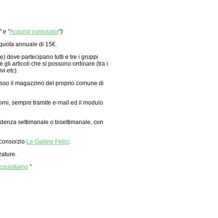
" e "
Acquisti cumulativi
")
 quota annuale di 15€.
e) dove partecipano tutti e tre i gruppi
 gli articoli che si possono ordinare (tra i
vi etc).
resso il magazzino del proprio comune di
iorni, sempre tramite e-mail ed il modulo
 cadenza settimanale o bisettimanale, con
 consorzio
Le Galline Felici
.
zature.
acquistiamo
"