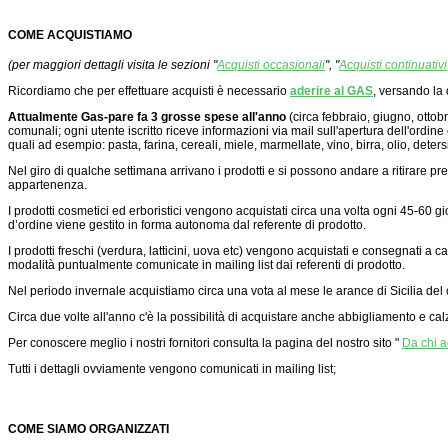
COME ACQUISTIAMO
(per maggiori dettagli visita le sezioni "
Acquisti occasionali
", "
Acquisti continuativi
Ricordiamo che per
effettuare acquisti è necessario
aderire al GAS
, versando la
Attualmente Gas-pare fa 3 grosse spese all'anno
(circa febbraio, giugno, ottobr
comunali; ogni utente iscritto riceve informazioni via mail sull'apertura dell'ordine e
quali ad esempio: pasta, farina, cereali, miele, marmellate, vino, birra, olio, detersi
Nel giro di qualche settimana arrivano i prodotti e si possono andare a ritirare p
appartenenza.
I prodotti cosmetici ed erboristici vengono acquistati circa una volta ogni 45-60 g
d’ordine viene gestito in forma autonoma dal referente di prodotto.
I prodotti freschi (verdura, latticini, uova etc) vengono acquistati e consegnati a
modalità puntualmente comunicate in mailing list dai referenti di prodotto.
Nel periodo invernale acquistiamo circa una vota al mese le arance di Sicilia del
Circa due volte all'anno c'è la possibilità di acquistare anche abbigliamento e cal
Per conoscere meglio i nostri fornitori consulta la pagina del nostro sito "
Da chi 
Tutti i dettagli ovviamente vengono comunicati in mailing list;
COME SIAMO ORGANIZZATI