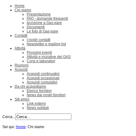
Home
Chi siamo
Presentazione
FAQ - domande frequenti
Iscrizione a Gas-pare
Documenti
Le foto di Gas-pare
Contatti
I nostri contatti
Newsletter e mailing list
Attività
Prossimi eventi
Attività e iniziative del GAS
Corsi e laboratori
Riunioni
Acquisti
Acquisti continuativi
Acquisti occasionali
Acquisti cumulativi
Da chi acquistiamo
Elenco fornitori
News dai nostri fornitori
Siti amici
Link esterni
News solidali
Cerca...
Sei qui:
Home
Chi siamo