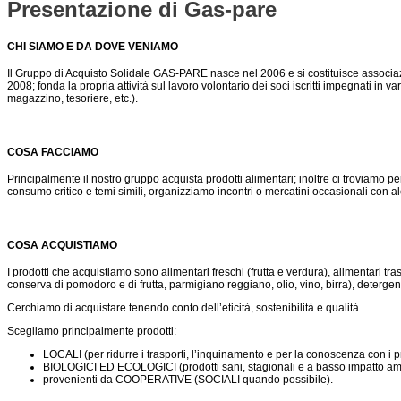
Presentazione di Gas-pare
CHI SIAMO E DA DOVE VENIAMO
Il Gruppo di Acquisto Solidale GAS-PARE nasce nel 2006 e si costituisce associaz
2008; fonda la propria attività sul lavoro volontario dei soci iscritti impegnati in vari
magazzino, tesoriere, etc.).
COSA FACCIAMO
Principalmente il nostro gruppo acquista prodotti alimentari; inoltre ci troviamo per
consumo critico e temi simili, organizziamo incontri o mercatini occasionali con alcu
COSA ACQUISTIAMO
I prodotti che acquistiamo sono alimentari freschi (frutta e verdura), alimentari tras
conserva di pomodoro e di frutta, parmigiano reggiano, olio, vino, birra), detergenti
Cerchiamo di acquistare tenendo conto dell’eticità, sostenibilità e qualità.
Scegliamo principalmente prodotti:
LOCALI (per ridurre i trasporti, l’inquinamento e per la conoscenza con i pr
BIOLOGICI ED ECOLOGICI (prodotti sani, stagionali e a basso impatto am
provenienti da COOPERATIVE (SOCIALI quando possibile).