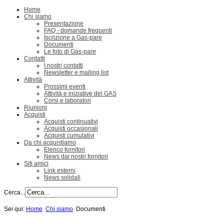
Home
Chi siamo
Presentazione
FAQ - domande frequenti
Iscrizione a Gas-pare
Documenti
Le foto di Gas-pare
Contatti
I nostri contatti
Newsletter e mailing list
Attività
Prossimi eventi
Attività e iniziative del GAS
Corsi e laboratori
Riunioni
Acquisti
Acquisti continuativi
Acquisti occasionali
Acquisti cumulativi
Da chi acquistiamo
Elenco fornitori
News dai nostri fornitori
Siti amici
Link esterni
News solidali
Cerca...
Sei qui:
Home
Chi siamo
Documenti