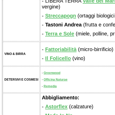
- LIBERA TERRA
Valle del Mar
vergine)
-
Streccapogn
(ortaggi biologici
-
Tastoni Andrea
(frutta e confe
-
Terra e Sole
(miele, polline, pr
-
Fattoriabilità
(micro-birrificio)
VINO & BIRRA
-
Il Folicello
(vino)
-
Greenwood
DETERSIVI E COSMESI
-
Officina Naturae
-
Remedia
Abbigliamento:
-
Astorflex
(calzature)