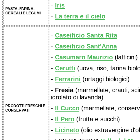
-
Iris
PASTA, FARINA,
CEREALI E LEGUMI
-
La terra e il cielo
-
Caseificio Santa Rita
-
Caseificio Sant'Anna
-
Casumaro Maurizio
(latticini)
-
Cerutti
(uova, riso, farina biolo
-
Ferrarini
(ortaggi biologici)
-
Fresia
(marmellate, crauti, sci
idrolato di lavanda)
PRODOTTI FRESCHI E
-
Il Cucco
(marmellate, conserv
CONSERVATI
-
Il Pero
(frutta e succhi)
-
Licineto
(olio extravergine d'ol